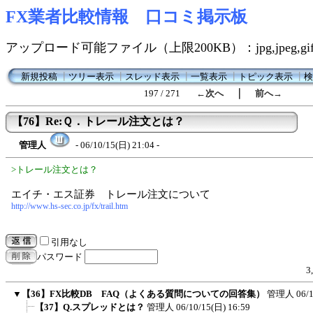
FX業者比較情報 口コミ掲示板
アップロード可能ファイル（上限200KB）：jpg,jpeg,gif,
新規投稿
┃
ツリー表示
┃
スレッド表示
┃
一覧表示
┃
トピック表示
┃
検
｜
197 / 271
←次へ
前へ→
【76】Re:Ｑ．トレール注文とは？
管理人
- 06/10/15(日) 21:04 -
>トレール注文とは？
エイチ・エス証券 トレール注文について
http://www.hs-sec.co.jp/fx/trail.htm
引用なし
パスワード
3
▼
【36】FX比較DB FAQ（よくある質問についての回答集）
管理人
06/
【37】Q.スプレッドとは？
管理人
06/10/15(日) 16:59