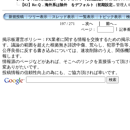
【82】Re:Ｑ．海外系は除外 をデフォルト（初期設定...
管理人
新規投稿
┃
ツリー表示
┃
スレッド表示
┃
一覧表示
┃
トピック表示
┃
検
｜
197 / 271
←次へ
前へ→
┃
ページ：
記事
掲示板運営ポリシー：FX業者に関する情報を交換するための掲示
す。議論の範囲を超えた根拠無き誹謗中傷、荒らし、犯罪予告等
公序良俗に反する書き込みについては、速攻削除のうえ、関係機
報します。
情報源のページなどがあれば、そこへのリンクを直接張って頂け
変ありがたいです。
投稿情報の信頼性向上の為にも、ご協力頂ければ幸いです。