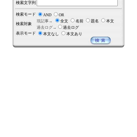
検索文字列
検索モード
AND
OR
現記事→
全文
名前
題名
本文
検索対象
過去ログ→
過去ログ
表示モード
本文なし
本文あり