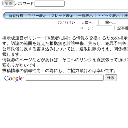
パスワード
新規投稿
┃
ツリー表示
┃
スレッド表示
┃
一覧表示
┃
トピック表示
┃
検
｜
70 / 78 ﾂﾘｰ
←次へ
前へ→
┃
ページ：
記事
掲示板運営ポリシー：FX業者に関する情報を交換するための掲示
す。議論の範囲を超えた根拠無き誹謗中傷、荒らし、犯罪予告等
公序良俗に反する書き込みについては、速攻削除のうえ、関係機
報します。
情報源のページなどがあれば、そこへのリンクを直接張って頂け
変ありがたいです。
投稿情報の信頼性向上の為にも、ご協力頂ければ幸いです。