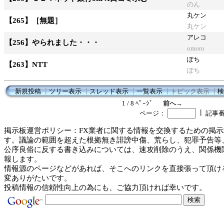
のん
丸ケン
【265】［無題］
丸ケン
アレコ
【256】やられました・・・
omoro
ぽち
【263】NTT
ぽち
新規投稿
┃
ツリー表示
┃
スレッド表示
┃
一覧表示
┃
トピック表示
┃
検
1 / 8 ﾍﾟｰｼﾞ
前へ→
┃
ページ：
記事
掲示板運営ポリシー：FX業者に関する情報を交換するための掲示
す。議論の範囲を超えた根拠無き誹謗中傷、荒らし、犯罪予告等
公序良俗に反する書き込みについては、速攻削除のうえ、関係機
報します。
情報源のページなどがあれば、そこへのリンクを直接張って頂け
変ありがたいです。
投稿情報の信頼性向上の為にも、ご協力頂ければ幸いです。