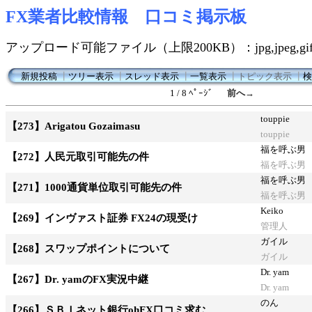
FX業者比較情報 口コミ掲示板
アップロード可能ファイル（上限200KB）：jpg,jpeg,gif,
新規投稿
┃
ツリー表示
┃
スレッド表示
┃
一覧表示
┃
トピック表示
┃
検
1 / 8 ﾍﾟｰｼﾞ
前へ→
touppie
【273】Arigatou Gozaimasu
touppie
福を呼ぶ男
【272】人民元取引可能先の件
福を呼ぶ男
福を呼ぶ男
【271】1000通貨単位取引可能先の件
福を呼ぶ男
Keiko
【269】インヴァスト証券 FX24の現受け
管理人
ガイル
【268】スワップポイントについて
ガイル
Dr. yam
【267】Dr. yamのFX実況中継
Dr. yam
のん
【266】ＳＢＩネット銀行ohFX口コミ求む