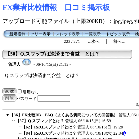
FX業者比較情報 口コミ掲示板
アップロード可能ファイル（上限200KB）：jpg,jpeg,gif,
新規投稿
┃
ツリー表示
┃
スレッド表示
┃
一覧表示
┃
トピック表示
┃
検
｜
223 / 271
←次へ
前へ→
【50】Q.スワップは決済まで含益 とは？
管理人
- 06/10/15(日) 21:12 -
Q.スワップは決済まで含益 とは？
引用なし
パスワード
3
▼
【36】FX比較DB FAQ（よくある質問についての回答集）
管理人
06/
【37】Q.スプレッドとは？
管理人
06/10/15(日) 16:59
【62】Re:Q.スプレッドとは？
管理人
06/10/15(日) 19:29
【84】Re:Q.スプレッドとは？
管理人
06/10/18(水) 22:34