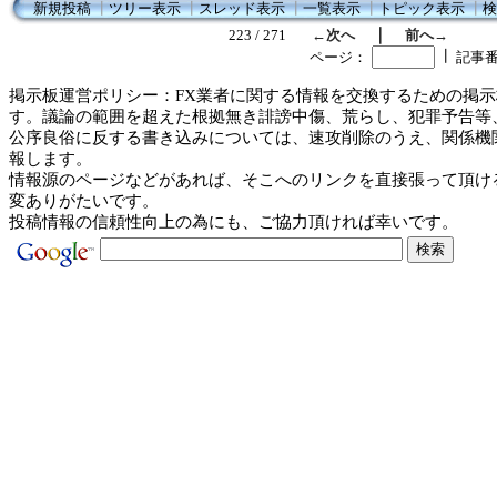
新規投稿
┃
ツリー表示
┃
スレッド表示
┃
一覧表示
┃
トピック表示
┃
検
｜
223 / 271
←次へ
前へ→
┃
ページ：
記事
掲示板運営ポリシー：FX業者に関する情報を交換するための掲示
す。議論の範囲を超えた根拠無き誹謗中傷、荒らし、犯罪予告等
公序良俗に反する書き込みについては、速攻削除のうえ、関係機
報します。
情報源のページなどがあれば、そこへのリンクを直接張って頂け
変ありがたいです。
投稿情報の信頼性向上の為にも、ご協力頂ければ幸いです。