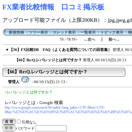
FX業者比較情報 口コミ掲示板
アップロード可能ファイル（上限200KB）：jpg,jpeg,gif,
新規投稿
┃
ツリー表示
┃
スレッド表示
┃
一覧表示
┃
トピック表示
┃
検
｜
70 / 78 ﾂﾘｰ
←次へ
前へ→
▼
【36】FX比較DB FAQ（よくある質問についての回答集）
管理人
06/
【66】Re:Q.レバレッジとは何ですか？
管理人
06/10/15(日) 20:13
【66】Re:Q.レバレッジとは何ですか？
管理人
- 06/10/15(日) 21:13 -
>レバレッジとは何ですか？
レバレッジとは - Google 検索
http://www.google.com/search?hl=ja&lr=lang_ja&ie=UTF-8&oe=UTF-
8&q=%E3%83%AC%E3%83%90%E3%83%AC%E3%83%83%E3%82%B8%E3%81%
引用なし
パスワード