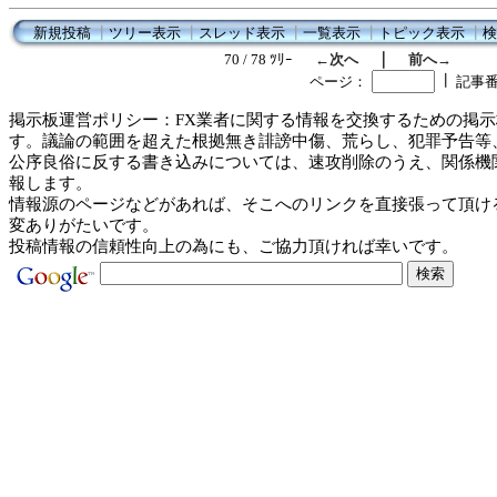
新規投稿
┃
ツリー表示
┃
スレッド表示
┃
一覧表示
┃
トピック表示
┃
検
｜
70 / 78 ﾂﾘｰ
←次へ
前へ→
┃
ページ：
記事
掲示板運営ポリシー：FX業者に関する情報を交換するための掲示
す。議論の範囲を超えた根拠無き誹謗中傷、荒らし、犯罪予告等
公序良俗に反する書き込みについては、速攻削除のうえ、関係機
報します。
情報源のページなどがあれば、そこへのリンクを直接張って頂け
変ありがたいです。
投稿情報の信頼性向上の為にも、ご協力頂ければ幸いです。