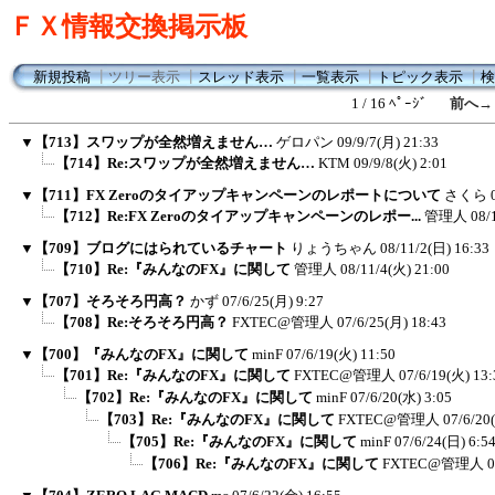
ＦＸ情報交換掲示板
新規投稿
┃
ツリー表示
┃
スレッド表示
┃
一覧表示
┃
トピック表示
┃
検
1 / 16 ﾍﾟｰｼﾞ
前へ→
▼
【713】スワップが全然増えません…
ゲロパン
09/9/7(月) 21:33
【714】Re:スワップが全然増えません…
KTM
09/9/8(火) 2:01
▼
【711】FX Zeroのタイアップキャンペーンのレポートについて
さくら
【712】Re:FX Zeroのタイアップキャンペーンのレポー...
管理人
08/
▼
【709】ブログにはられているチャート
りょうちゃん
08/11/2(日) 16:33
【710】Re:『みんなのFX』に関して
管理人
08/11/4(火) 21:00
▼
【707】そろそろ円高？
かず
07/6/25(月) 9:27
【708】Re:そろそろ円高？
FXTEC@管理人
07/6/25(月) 18:43
▼
【700】『みんなのFX』に関して
minF
07/6/19(火) 11:50
【701】Re:『みんなのFX』に関して
FXTEC@管理人
07/6/19(火) 13:
【702】Re:『みんなのFX』に関して
minF
07/6/20(水) 3:05
【703】Re:『みんなのFX』に関して
FXTEC@管理人
07/6/20
【705】Re:『みんなのFX』に関して
minF
07/6/24(日) 6:5
【706】Re:『みんなのFX』に関して
FXTEC@管理人
0