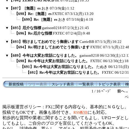
▼
【704】ZERO LAG MACD
mc
07/6/22(金) 16:55
▼
【697】［無題］es
おき
07/3/9(金) 1:12
【698】Re:［無題］es
FXTEC
07/3/12(月) 13:20
【699】Re:［無題］es
おき
07/3/16(金) 4:19
▼
【695】厄介な指標
garison0218
07/2/3(土) 21:45
【696】Re:厄介な指標
FXTEC
07/2/4(日) 9:48
▼
【693】明けましておめでとう御座います
CarrieBB
07/1/1(月) 16:22
【694】Re:明けましておめでとう御座います
FXTEC
07/1/1(月) 22:4
▼
【689】今年は大変お世話になりました。
garison0218
06/12/30(土) 12:1
【690】Re:今年は大変お世話になりました。
FXTEC
06/12/30(土) 18
【691】Re:今年は大変お世話になりました。
たぬき
06/12/31(日)
【692】Re:今年は大変お世話になりました。
FXTEC
06/12/31
新規投稿
┃
ツリー表示
┃
スレッド表示
┃
一覧表示
┃
トピック表示
┃
検
1 / 16 ﾍﾟｰｼﾞ
前へ→
ペ
掲示板運営ポリシー：FXに関する内容なら、基本的にＮＧなし。
投稿でもOKです。画像も添付でき、
にも対応。
RSS配信
初歩的な質問や業者に関することを聞いてもよし、UPローダとし
してもよし。ご自分のブログを宣伝してくださってもOK。
ただし、誹謗中傷、荒らし、アダルト、犯罪予告の書き込み等に