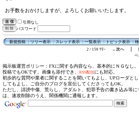
お手数をおかけしますが、よろしくお願いいたします。
引用なし
パスワード
新規投稿
┃
ツリー表示
┃
スレッド表示
┃
一覧表示
┃
トピック表示
┃
検
｜
2 / 159 ﾂﾘｰ
←次へ
ペ
掲示板運営ポリシー：FXに関する内容なら、基本的にＮＧなし。
投稿でもOKです。画像も添付でき、
にも対応。
RSS配信
初歩的な質問や業者に関することを聞いてもよし、UPローダとし
してもよし。ご自分のブログを宣伝してくださってもOK。
ただし、誹謗中傷、荒らし、アダルト、犯罪予告の書き込み等に
は、速攻削除のうえ、関係機関に通報します。