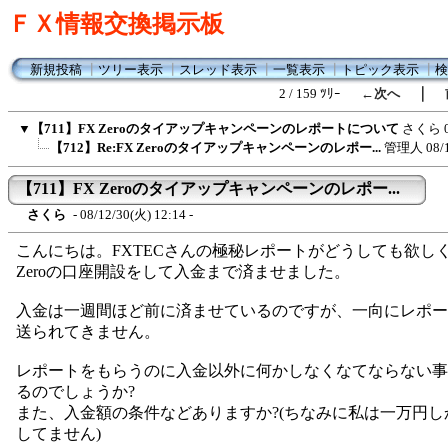
ＦＸ情報交換掲示板
新規投稿
┃
ツリー表示
┃
スレッド表示
┃
一覧表示
┃
トピック表示
┃
検
｜
2 / 159 ﾂﾘｰ
←次へ
▼
【711】FX Zeroのタイアップキャンペーンのレポートについて
さくら
【712】Re:FX Zeroのタイアップキャンペーンのレポー...
管理人
08/
【711】FX Zeroのタイアップキャンペーンのレポー...
さくら
- 08/12/30(火) 12:14 -
こんにちは。FXTECさんの極秘レポートがどうしても欲しく
Zeroの口座開設をして入金まで済ませました。
入金は一週間ほど前に済ませているのですが、一向にレポー
送られてきません。
レポートをもらうのに入金以外に何かしなくなてならない事
るのでしょうか?
また、入金額の条件などありますか?(ちなみに私は一万円し
してません)