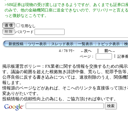
>SBI証券は現物の受け渡しはできるようですが、あくまでも証券口
のみで、他の金融機関口座に送金できないので、デリバリーと言え
っと微妙なところです。
引用なし
パスワード
新規投稿
┃
ツリー表示
┃
スレッド表示
┃
一覧表示
┃
トピック表示
┃
検
｜
4 / 78 ﾂﾘｰ
←次へ
前へ→
┃
ページ：
記事
掲示板運営ポリシー：FX業者に関する情報を交換するための掲示
す。議論の範囲を超えた根拠無き誹謗中傷、荒らし、犯罪予告等
公序良俗に反する書き込みについては、速攻削除のうえ、関係機
報します。
情報源のページなどがあれば、そこへのリンクを直接張って頂け
変ありがたいです。
投稿情報の信頼性向上の為にも、ご協力頂ければ幸いです。