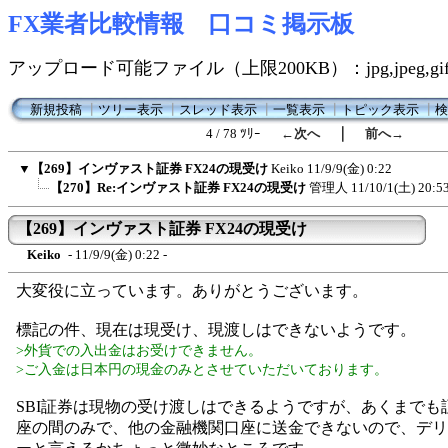
FX業者比較情報 口コミ掲示板
アップロード可能ファイル（上限200KB）：jpg,jpeg,gif,
新規投稿
┃
ツリー表示
┃
スレッド表示
┃
一覧表示
┃
トピック表示
┃
検
｜
4 / 78 ﾂﾘｰ
←次へ
前へ→
▼
【269】インヴァスト証券 FX24の現受け
Keiko
11/9/9(金) 0:22
【270】Re:インヴァスト証券 FX24の現受け
管理人
11/10/1(土) 20:5
【269】インヴァスト証券 FX24の現受け
Keiko
- 11/9/9(金) 0:22 -
大変役に立っています。ありがとうございます。
標記の件、現在は現受け、現渡しはできないようです。
>外貨での入出金はお受けできません。
>ご入金は日本円の現金のみとさせていただいております。
SBI証券は現物の受け渡しはできるようですが、あくまでも
座の間のみで、他の金融機関口座に送金できないので、デリ