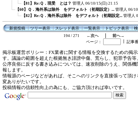
【81】Re:Ｑ．現受 とは？
管理人
06/10/15(日) 21:15
【60】Ｑ．海外系は除外 をデフォルト（初期設定）...
管理人
06/10
【82】Re:Ｑ．海外系は除外 をデフォルト（初期設定...
管理人
新規投稿
┃
ツリー表示
┃
スレッド表示
┃
一覧表示
┃
トピック表示
┃
検
｜
194 / 271
←次へ
前へ→
┃
ページ：
記事
掲示板運営ポリシー：FX業者に関する情報を交換するための掲示
す。議論の範囲を超えた根拠無き誹謗中傷、荒らし、犯罪予告等
公序良俗に反する書き込みについては、速攻削除のうえ、関係機
報します。
情報源のページなどがあれば、そこへのリンクを直接張って頂け
変ありがたいです。
投稿情報の信頼性向上の為にも、ご協力頂ければ幸いです。