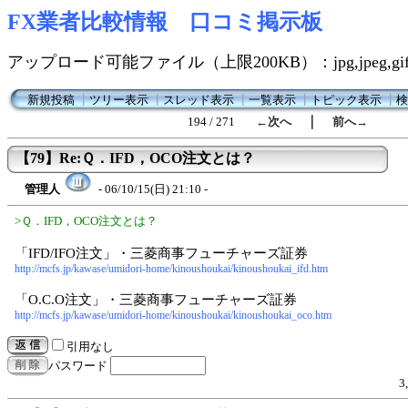
FX業者比較情報 口コミ掲示板
アップロード可能ファイル（上限200KB）：jpg,jpeg,gif,
新規投稿
┃
ツリー表示
┃
スレッド表示
┃
一覧表示
┃
トピック表示
┃
検
｜
194 / 271
←次へ
前へ→
【79】Re:Ｑ．IFD，OCO注文とは？
管理人
- 06/10/15(日) 21:10 -
>Ｑ．IFD，OCO注文とは？
「IFD/IFO注文」・三菱商事フューチャーズ証券
http://mcfs.jp/kawase/umidori-home/kinoushoukai/kinoushoukai_ifd.htm
「O.C.O注文」・三菱商事フューチャーズ証券
http://mcfs.jp/kawase/umidori-home/kinoushoukai/kinoushoukai_oco.htm
引用なし
パスワード
3