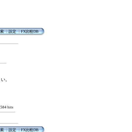
索
┃
設定
┃
FX比較DB
さい。
,584 hits
索
┃
設定
┃
FX比較DB