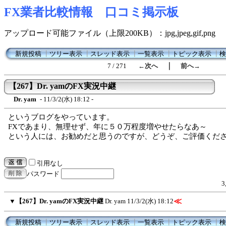
FX業者比較情報 口コミ掲示板
アップロード可能ファイル（上限200KB）：jpg,jpeg,gif,png
新規投稿
┃
ツリー表示
┃
スレッド表示
┃
一覧表示
┃
トピック表示
┃
検
｜
7 / 271
←次へ
前へ→
【267】Dr. yamのFX実況中継
Dr. yam
- 11/3/2(水) 18:12 -
というブログをやっています。
FXであまり、無理せず、年に５０万程度増やせたらなあ～
という人には、お勧めだと思うのですが、どうぞ、ご評価くだ
引用なし
パスワード
3
≪
▼
【267】Dr. yamのFX実況中継
Dr. yam
11/3/2(水) 18:12
新規投稿
┃
ツリー表示
┃
スレッド表示
┃
一覧表示
┃
トピック表示
┃
検